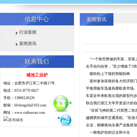
信息中心
新闻资讯
行业新闻
新闻资讯
“一个铁疙瘩做的车架，安装
联系我们
右手自问自答，“至少增值了5
能轻松上下坡的智能轮椅
城池工业炉
面对参加讲座的各大经济部门
地址：合肥市庐江军二中路17号
平衡滑板车迅速风靡欧美市场。
电话：0551-8776 6627
车是近年来欧美出现的新型代步
手机：13866126226
联合我们浙江大学开发设计的自
邮箱：hfchengchi@163.com
“目前飞神的第二代智慧二轮
网址：www.cuihuocao.com
越拥挤的城市交通系统。”应放
企业，能够推动永康产业集群加
一根电炉丝的过去和今生