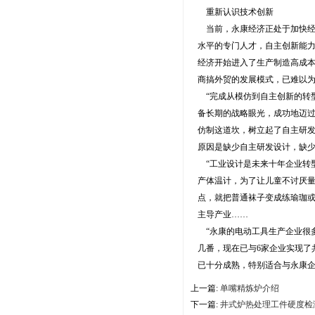
重新认识技术创新
当前，永康经济正处于加快经
水平的专门人才，自主创新能
经济开始进入了生产制造高成
商搞外贸的发展模式，已难以
“完成从模仿到自主创新的转
备长期的战略眼光，成功地迈
仿制这道坎，树立起了自主研
原因是缺少自主研发设计，缺
“工业设计是未来十年企业转
产体温计，为了让儿童不讨厌
点，就把普通袜子变成练瑜珈
主导产业……
“永康的电动工具生产企业很多
几番，现在已与6家企业实现了
已十分成熟，特别适合与永康
上一篇:
单嘴精炼炉介绍
下一篇:
井式炉热处理工件硬度检