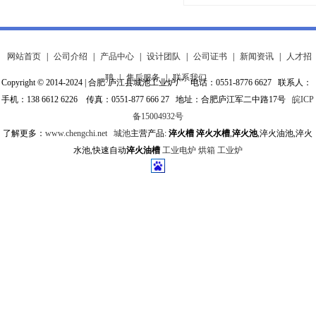
网站首页
|
公司介绍
|
产品中心
|
设计团队
|
公司证书
|
新闻资讯
|
人才招
聘
|
售后服务
|
联系我们
Copyright © 2014-2024 | 合肥·庐江县城池工业炉厂 电话：0551-8776 6627 联系人：
手机：138 6612 6226 传真：0551-877 666 27 地址：合肥庐江军二中路17号
皖ICP
备15004932号
了解更多：
www.chengchi.net
城池
主营产品:
淬火槽
淬火水槽
,
淬火池
,淬火油池,淬火
水池,快速自动
淬火油槽
工业电炉
烘箱
工业炉