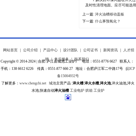
7.解决好环保问题在淬火过
及时性清理地面。应尽可能选
上一篇:
淬火油槽移动盖板
下一篇:
什么事预氧化？
网站首页
|
公司介绍
|
产品中心
|
设计团队
|
公司证书
|
新闻资讯
|
人才招
聘
|
售后服务
|
联系我们
Copyright © 2014-2024 | 合肥·庐江县城池工业炉厂 电话：0551-8776 6627 联系人：
手机：138 6612 6226 传真：0551-877 666 27 地址：合肥庐江军二中路17号
皖ICP
备15004932号
了解更多：
www.chengchi.net
城池
主营产品:
淬火槽
淬火水槽
,
淬火池
,淬火油池,淬火
水池,快速自动
淬火油槽
工业电炉
烘箱
工业炉