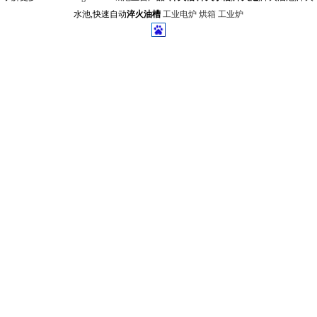
水池,快速自动
淬火油槽
工业电炉
烘箱
工业炉