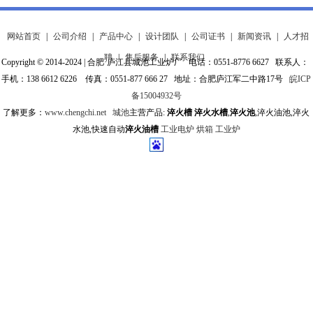
网站首页
|
公司介绍
|
产品中心
|
设计团队
|
公司证书
|
新闻资讯
|
人才招
聘
|
售后服务
|
联系我们
Copyright © 2014-2024 | 合肥·庐江县城池工业炉厂 电话：0551-8776 6627 联系人：
手机：138 6612 6226 传真：0551-877 666 27 地址：合肥庐江军二中路17号
皖ICP
备15004932号
了解更多：
www.chengchi.net
城池
主营产品:
淬火槽
淬火水槽
,
淬火池
,淬火油池,淬火
水池,快速自动
淬火油槽
工业电炉
烘箱
工业炉