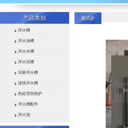
产品类别
箱式炉
淬火槽
淬火油槽
淬火水槽
淬火浴槽
实验淬火槽
连续淬火槽
热处理加热炉
淬火槽配件
淬火池