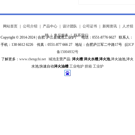
网站首页
|
公司介绍
|
产品中心
|
设计团队
|
公司证书
|
新闻资讯
|
人才招
聘
|
售后服务
|
联系我们
Copyright © 2014-2024 | 合肥·庐江县城池工业炉厂 电话：0551-8776 6627 联系人：
手机：138 6612 6226 传真：0551-877 666 27 地址：合肥庐江军二中路17号
皖ICP
备15004932号
了解更多：
www.chengchi.net
城池
主营产品:
淬火槽
淬火水槽
,
淬火池
,淬火油池,淬火
水池,快速自动
淬火油槽
工业电炉
烘箱
工业炉