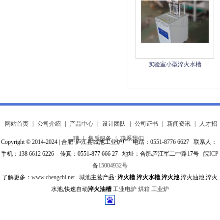
实验室小型淬火水槽
网站首页
|
公司介绍
|
产品中心
|
设计团队
|
公司证书
|
新闻资讯
|
人才招
聘
|
售后服务
|
联系我们
Copyright © 2014-2024 | 合肥·庐江县城池工业炉厂 电话：0551-8776 6627 联系人：
手机：138 6612 6226 传真：0551-877 666 27 地址：合肥庐江军二中路17号
皖ICP
备15004932号
了解更多：
www.chengchi.net
城池
主营产品:
淬火槽
淬火水槽
,
淬火池
,淬火油池,淬火
水池,快速自动
淬火油槽
工业电炉
烘箱
工业炉