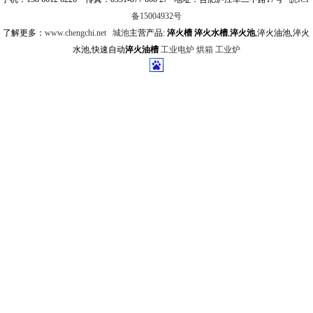
备15004932号
了解更多：
www.chengchi.net
城池
主营产品:
淬火槽
淬火水槽
,
淬火池
,淬火油池,淬火
水池,快速自动
淬火油槽
工业电炉
烘箱
工业炉