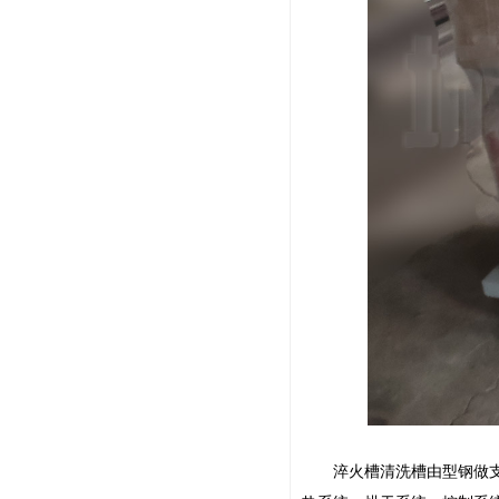
淬火槽清洗槽由型钢做支架