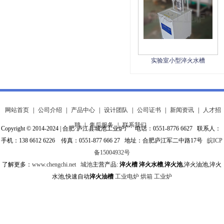
实验室小型淬火水槽
网站首页
|
公司介绍
|
产品中心
|
设计团队
|
公司证书
|
新闻资讯
|
人才招
聘
|
售后服务
|
联系我们
Copyright © 2014-2024 | 合肥·庐江县城池工业炉厂 电话：0551-8776 6627 联系人：
手机：138 6612 6226 传真：0551-877 666 27 地址：合肥庐江军二中路17号
皖ICP
备15004932号
了解更多：
www.chengchi.net
城池
主营产品:
淬火槽
淬火水槽
,
淬火池
,淬火油池,淬火
水池,快速自动
淬火油槽
工业电炉
烘箱
工业炉