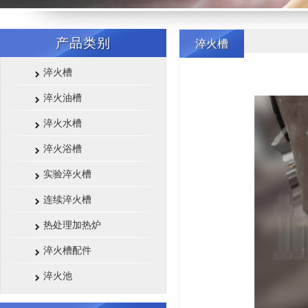
产品类别
淬火槽
淬火槽
淬火油槽
淬火水槽
淬火浴槽
实验淬火槽
连续淬火槽
热处理加热炉
淬火槽配件
淬火池