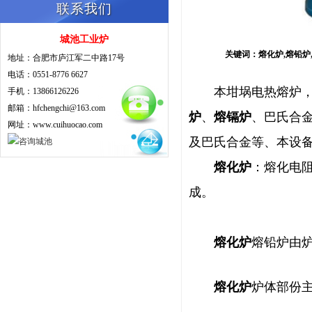
联系我们
城池工业炉
关键词：熔化炉,熔铅炉,熔
地址：合肥市庐江军二中路17号
电话：0551-8776 6627
本
坩埚电热熔炉
手机：13866126226
邮箱：hfchengchi@163.com
炉
、
熔镉炉
、巴氏合
网址：www.cuihuocao.com
及巴氏合金等、本设备
熔化炉
：熔化电
成。
熔化炉
熔铅炉由
熔化炉
炉体部份