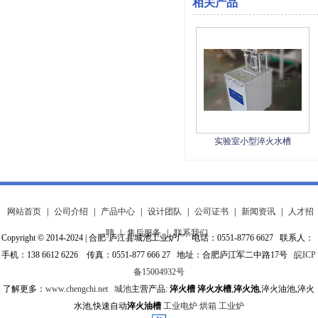
相关产品
实验室小型淬火水槽
网站首页
|
公司介绍
|
产品中心
|
设计团队
|
公司证书
|
新闻资讯
|
人才招
聘
|
售后服务
|
联系我们
Copyright © 2014-2024 | 合肥·庐江县城池工业炉厂 电话：0551-8776 6627 联系人：
手机：138 6612 6226 传真：0551-877 666 27 地址：合肥庐江军二中路17号
皖ICP
备15004932号
了解更多：
www.chengchi.net
城池
主营产品:
淬火槽
淬火水槽
,
淬火池
,淬火油池,淬火
水池,快速自动
淬火油槽
工业电炉
烘箱
工业炉