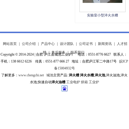
实验室小型淬火水槽
网站首页
|
公司介绍
|
产品中心
|
设计团队
|
公司证书
|
新闻资讯
|
人才招
聘
|
售后服务
|
联系我们
Copyright © 2014-2024 | 合肥·庐江县城池工业炉厂 电话：0551-8776 6627 联系人：
手机：138 6612 6226 传真：0551-877 666 27 地址：合肥庐江军二中路17号
皖ICP
备15004932号
了解更多：
www.chengchi.net
城池
主营产品:
淬火槽
淬火水槽
,
淬火池
,淬火油池,淬火
水池,快速自动
淬火油槽
工业电炉
烘箱
工业炉