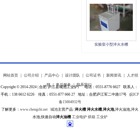
实验室小型淬火水槽
网站首页
|
公司介绍
|
产品中心
|
设计团队
|
公司证书
|
新闻资讯
|
人才招
聘
|
售后服务
|
联系我们
Copyright © 2014-2024 | 合肥·庐江县城池工业炉厂 电话：0551-8776 6627 联系人：
手机：138 6612 6226 传真：0551-877 666 27 地址：合肥庐江军二中路17号
皖ICP
备15004932号
了解更多：
www.chengchi.net
城池
主营产品:
淬火槽
淬火水槽
,
淬火池
,淬火油池,淬火
水池,快速自动
淬火油槽
工业电炉
烘箱
工业炉