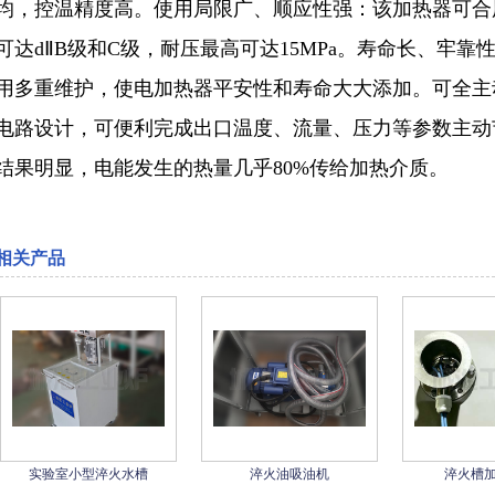
均，控温精度高。使用局限广、顺应性强：该加热器可合
可达dⅡB级和C级，耐压最高可达15MPa。寿命长、牢
用多重维护，使电加热器平安性和寿命大大添加。可全主
电路设计，可便利完成出口温度、流量、压力等参数主动
结果明显，电能发生的热量几乎80%传给加热介质。
相关产品
实验室小型淬火水槽
淬火油吸油机
淬火槽