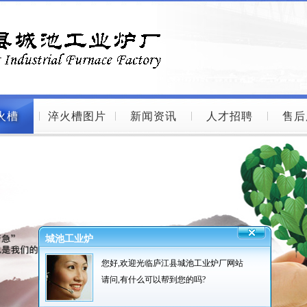
火槽
淬火槽图片
新闻资讯
人才招聘
售后
城池工业炉
您好,欢迎光临庐江县城池工业炉厂网站
请问,有什么可以帮到您的吗?