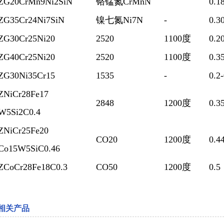
ZG20CrMn9Ni2SiN
铬锰氮CrMnN
0.1
ZG35Cr24Ni7SiN
镍七氮Ni7N
-
0.3
ZG30Cr25Ni20
2520
1100度
0.2
ZG40Cr25Ni20
2520
1100度
0.3
ZG30Ni35Cr15
1535
-
0.2
ZNiCr28Fe17
2848
1200度
0.3
W5Si2C0.4
ZNiCr25Fe20
CO20
1200度
0.4
Co15W5SiC0.46
ZCoCr28Fe18C0.3
CO50
1200度
0.5
相关产品