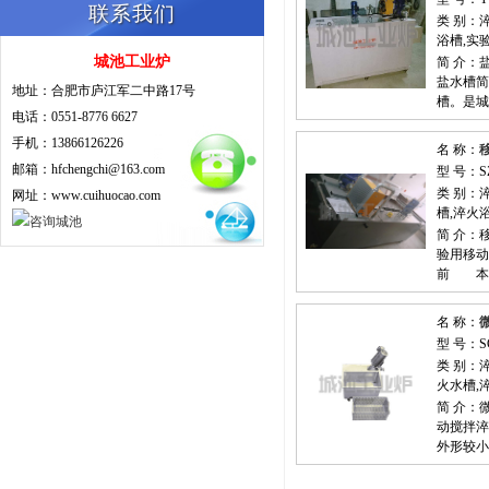
联系我们
类 别：
浴槽,实
城池工业炉
简 介
盐水槽简
地址：合肥市庐江军二中路17号
槽。是城
电话：0551-8776 6627
手机：13866126226
名 称：
邮箱：hfchengchi@163.com
型 号：S
类 别：
网址：www.cuihuocao.com
槽,淬火
简 介：
验用移动
前 本
名 称：
型 号：S
类 别：
火水槽,
简 介
动搅拌淬
外形较小