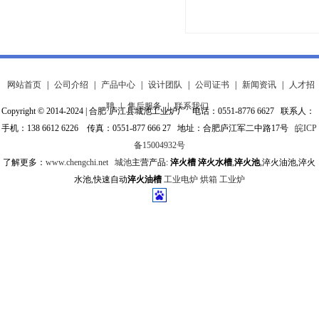
网站首页
|
公司介绍
|
产品中心
|
设计团队
|
公司证书
|
新闻资讯
|
人才招
聘
|
售后服务
|
联系我们
Copyright © 2014-2024 | 合肥·庐江县城池工业炉厂 电话：0551-8776 6627 联系人：
手机：138 6612 6226 传真：0551-877 666 27 地址：合肥庐江军二中路17号
皖ICP
备15004932号
了解更多：
www.chengchi.net
城池
主营产品:
淬火槽
淬火水槽
,
淬火池
,淬火油池,淬火
水池,快速自动
淬火油槽
工业电炉
烘箱
工业炉