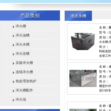
产品类别
淬火水槽
淬火槽
名 称：
型 号：Q
淬火油槽
类 别：
火水槽,
淬火水槽
简 介
料框底部
淬火浴槽
会使工件
实验淬火槽
名 称：
型 号：W
连续淬火槽
类 别：
热处理加热炉
简 介
槽是针对
淬火槽配件
设计的专
淬火池
名 称：
型 号：Y