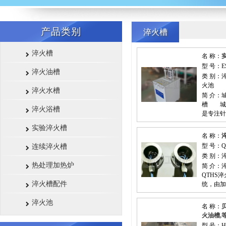
产品类别
淬火槽
淬火槽
名 称：
型 号：E
淬火油槽
类 别：
火池
淬火水槽
简 介：
槽 城池
淬火浴槽
是专注针
实验淬火槽
名 称：
型 号：Q
连续淬火槽
类 别：
热处理加热炉
简 介
QTHS
淬火槽配件
统，由加
淬火池
名 称：
火油槽,
型 号：H