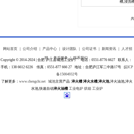
槽,浸洗
共
网站首页
|
公司介绍
|
产品中心
|
设计团队
|
公司证书
|
新闻资讯
|
人才招
聘
|
售后服务
|
联系我们
Copyright © 2014-2024 | 合肥·庐江县城池工业炉厂 电话：0551-8776 6627 联系人：
手机：138 6612 6226 传真：0551-877 666 27 地址：合肥庐江军二中路17号
皖ICP
备15004932号
了解更多：
www.chengchi.net
城池
主营产品:
淬火槽
淬火水槽
,
淬火池
,淬火油池,淬火
水池,快速自动
淬火油槽
工业电炉
烘箱
工业炉