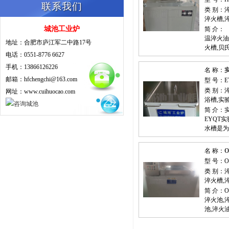
联系我们
类 别：
淬火槽,
城池工业炉
简 介：
温淬火油
地址：合肥市庐江军二中路17号
火槽,贝
电话：0551-8776 6627
手机：13866126226
名 称：
邮箱：hfchengchi@163.com
型 号：E
类 别：
网址：www.cuihuocao.com
浴槽,实
简 介
EYQT
水槽是为
名 称：
型 号：O
类 别：
淬火槽,
简 介：
淬火池,
池,淬火