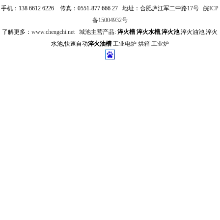
手机：138 6612 6226 传真：0551-877 666 27 地址：合肥庐江军二中路17号
皖ICP
备15004932号
了解更多：
www.chengchi.net
城池
主营产品:
淬火槽
淬火水槽
,
淬火池
,淬火油池,淬火
水池,快速自动
淬火油槽
工业电炉
烘箱
工业炉