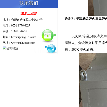
联系我们
城池工业炉
关键词：等温,分级,淬火,高温,淬
地址：合肥市庐江军二中路17号
电话：0551-8776 6627
手机：13866126226
贝氏体,等温,分级淬火用高
邮箱：hfchengchi@163.com
网址：www.cuihuocao.com
温淬火、分级淬火时采用淬火
槽，300℃淬火油槽。