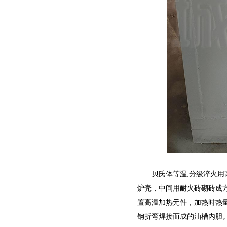
贝氏体等温,分级淬火用高
炉壳，中间用耐火砖砌砖成
置高温加热元件，加热时热
钢折弯焊接而成的油槽内胆