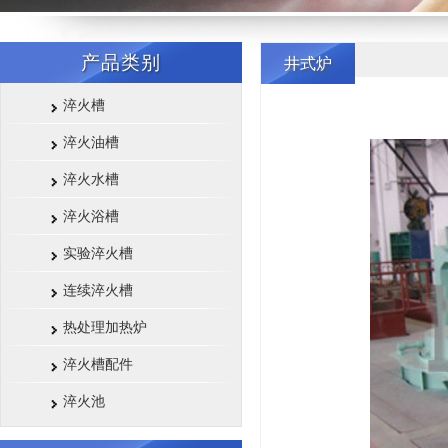
产品类别
井式炉
淬火槽
淬火油槽
淬火水槽
淬火浴槽
实验淬火槽
连续淬火槽
热处理加热炉
淬火槽配件
淬火池