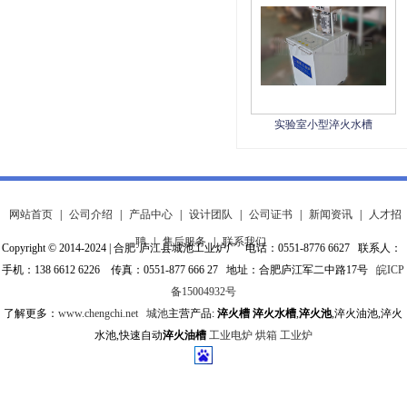
实验室小型淬火水槽
网站首页
|
公司介绍
|
产品中心
|
设计团队
|
公司证书
|
新闻资讯
|
人才招
聘
|
售后服务
|
联系我们
Copyright © 2014-2024 | 合肥·庐江县城池工业炉厂 电话：0551-8776 6627 联系人：
手机：138 6612 6226 传真：0551-877 666 27 地址：合肥庐江军二中路17号
皖ICP
备15004932号
了解更多：
www.chengchi.net
城池
主营产品:
淬火槽
淬火水槽
,
淬火池
,淬火油池,淬火
水池,快速自动
淬火油槽
工业电炉
烘箱
工业炉